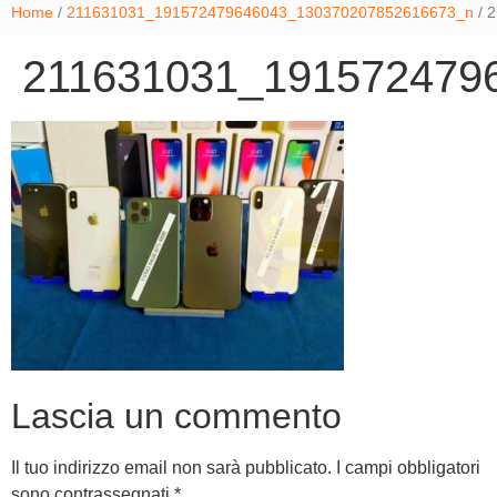
Home
/
211631031_191572479646043_130370207852616673_n
/ 
211631031_191572479
Lascia un commento
Il tuo indirizzo email non sarà pubblicato.
I campi obbligatori
sono contrassegnati
*