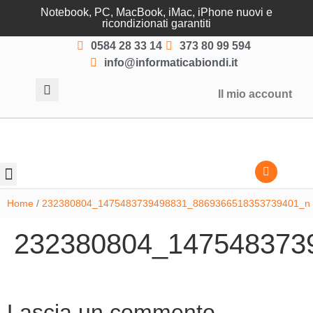
Notebook, PC, MacBook, iMac, iPhone nuovi e
ricondizionati garantiti
0584 28 33 14
373 80 99 594
info@informaticabiondi.it
Il mio account
Lasciati guidare
Home
/
232380804_1475483739498831_8869366518353739401_n
232380804_147548373
Lascia un commento