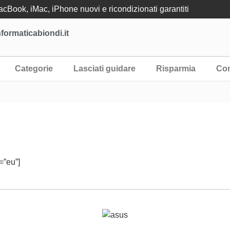
Book, iMac, iPhone nuovi e ricondizionati garantiti
formaticabiondi.it
Categorie
Lasciati guidare
Risparmia
Con
=”eu”]