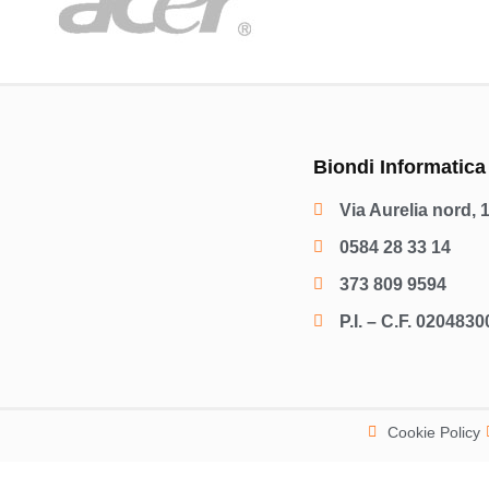
Biondi Informatica
Via Aurelia nord, 
0584 28 33 14
373 809 9594
P.I. – C.F. 020483
Cookie Policy