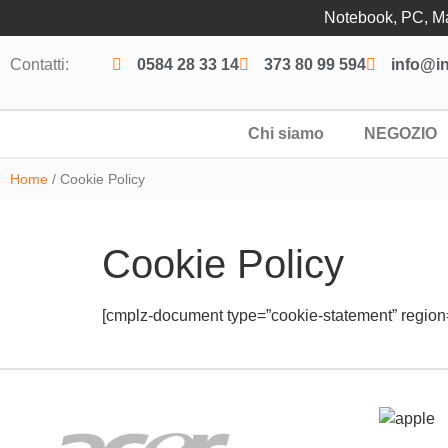
Notebook, PC, Mac
Contatti:
0584 28 33 14
373 80 99 594
info@in
Chi siamo
NEGOZIO
Home
/ Cookie Policy
Cookie Policy
[cmplz-document type=”cookie-statement” region