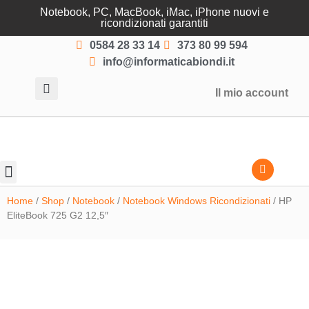
Notebook, PC, MacBook, iMac, iPhone nuovi e
ricondizionati garantiti
0584 28 33 14
373 80 99 594
info@informaticabiondi.it
Il mio account
Lasciati guidare
Home
/
Shop
/
Notebook
/
Notebook Windows Ricondizionati
/ HP
EliteBook 725 G2 12,5″