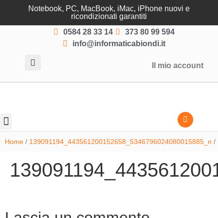
Notebook, PC, MacBook, iMac, iPhone nuovi e
ricondizionati garantiti
0584 28 33 14
373 80 99 594
info@informaticabiondi.it
Il mio account
Lasciati guidare
Home
/
139091194_443561200152658_5346796024080015885_n
/
139091194_443561200
Lascia un commento