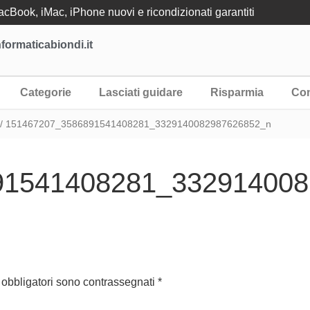
Book, iMac, iPhone nuovi e ricondizionati garantiti
formaticabiondi.it
Categorie
Lasciati guidare
Risparmia
Con
/ 151467207_3586891541408281_3329140082987626852_n
91541408281_332914008
 obbligatori sono contrassegnati
*