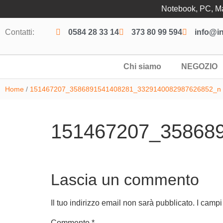
Notebook, PC, Mac
Contatti:
0584 28 33 14
373 80 99 594
info@in
Chi siamo
NEGOZIO
Home
/
151467207_3586891541408281_3329140082987626852_n
151467207_35868
Lascia un commento
Il tuo indirizzo email non sarà pubblicato.
I campi
Commento
*