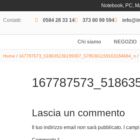
Notebook, PC, Mac
Contatti:
0584 28 33 14
373 80 99 594
info@in
Chi siamo
NEGOZIO
Home
/
167787573_518635136199307_5785361159163184684_n
/
167787573_51863
Lascia un commento
Il tuo indirizzo email non sarà pubblicato.
I campi
Commento
*