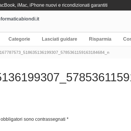
Book, iMac, iPhone nuovi e ricondizionati garantiti
formaticabiondi.it
Categorie
Lasciati guidare
Risparmia
Con
 167787573_518635136199307_5785361159163184684_n
5136199307_5785361159
 obbligatori sono contrassegnati
*