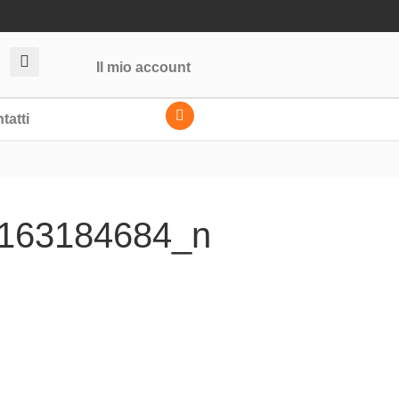
Il mio account
tatti
163184684_n