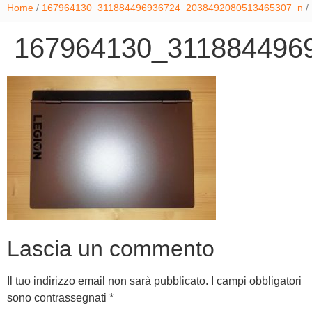
Home
/
167964130_311884496936724_2038492080513465307_n
/
167964130_311884496
Lascia un commento
Il tuo indirizzo email non sarà pubblicato.
I campi obbligatori
sono contrassegnati
*