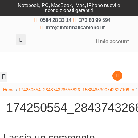
Notebook, PC, MacBook, iMac, iPhone nuovi e
ricondizionati garantiti
0584 28 33 14
373 80 99 594
info@informaticabiondi.it
Il mio account
Lasciati guidare
Home
/
174250554_284374326656826_1588465300742827109_n
/
174250554_284374326
Lascia un commento