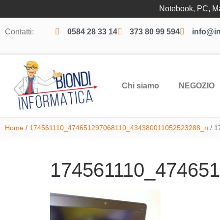
Notebook, PC, Mac
Contatti:
0584 28 33 14
373 80 99 594
info@in
Chi siamo
NEGOZIO
Home
/
174561110_474651297068110_434380011052523288_n
/ 1
174561110_47465