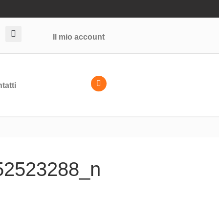
Il mio account
tatti
52523288_n