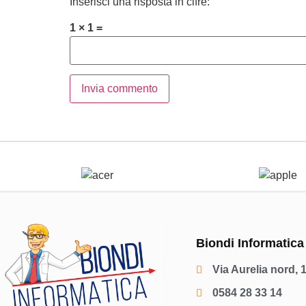
Inserisci una risposta in cifre:
1 × 1 =
Biondi Informatica
Via Aurelia nord, 
0584 28 33 14