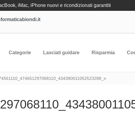
Book, iMac, iPhone nuovi e ricondizionati garantiti
formaticabiondi.it
Categorie
Lasciati guidare
Risparmia
Con
74561110_474651297068110_434380011052523288_n
1297068110_4343800110