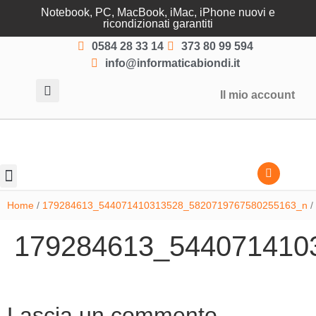
Notebook, PC, MacBook, iMac, iPhone nuovi e
ricondizionati garantiti
0584 28 33 14
373 80 99 594
info@informaticabiondi.it
Il mio account
Lasciati guidare
Home
/
179284613_544071410313528_5820719767580255163_n
/
179284613_544071410
Lascia un commento