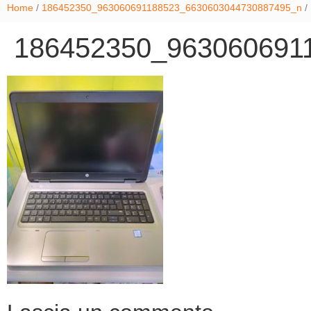
Home
/
186452350_963060691188523_6630603044730887495_n
/
186452350_963060691