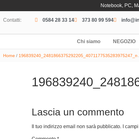
Notebook, PC, Mac
Contatti:
0584 28 33 14
373 80 99 594
info@in
Chi siamo
NEGOZIO
Home
/
196839240_2481866375292205_4071177535283975247_n
196839240_24818
Lascia un commento
Il tuo indirizzo email non sarà pubblicato.
I campi
Commento
*