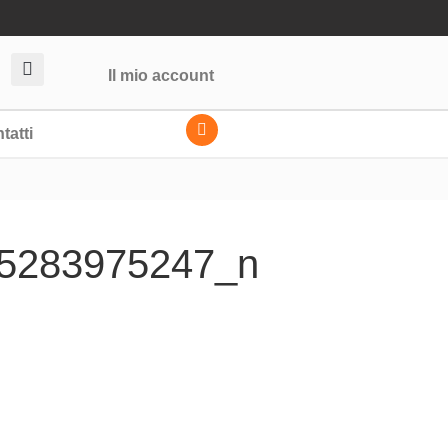
Il mio account
tatti
5283975247_n