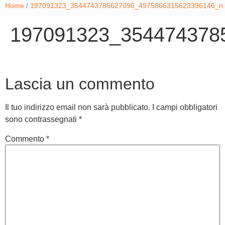
Home
/
197091323_3544743785627096_4975866315623396146_n
197091323_354474378
Lascia un commento
Il tuo indirizzo email non sarà pubblicato.
I campi obbligatori
sono contrassegnati
*
Commento
*