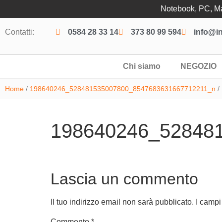
Notebook, PC, Mac
Contatti:
0584 28 33 14
373 80 99 594
info@in
Chi siamo
NEGOZIO
Home
/
198640246_528481535007800_8547683631667712211_n
/
198640246_52848
Lascia un commento
Il tuo indirizzo email non sarà pubblicato.
I campi
Commento
*