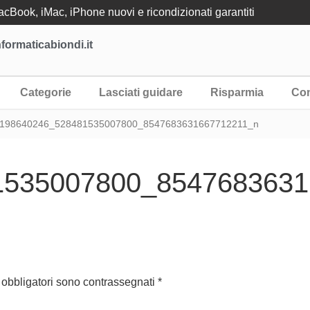
Book, iMac, iPhone nuovi e ricondizionati garantiti
formaticabiondi.it
Categorie
Lasciati guidare
Risparmia
Con
 198640246_528481535007800_8547683631667712211_n
1535007800_8547683631
 obbligatori sono contrassegnati
*