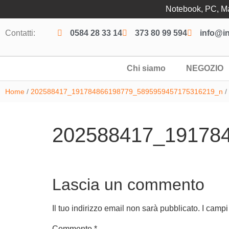
Notebook, PC, Mac
Contatti:
0584 28 33 14
373 80 99 594
info@in
Chi siamo
NEGOZIO
Home
/
202588417_191784866198779_5895959457175316219_n
/
202588417_19178
Lascia un commento
Il tuo indirizzo email non sarà pubblicato.
I campi
Commento
*