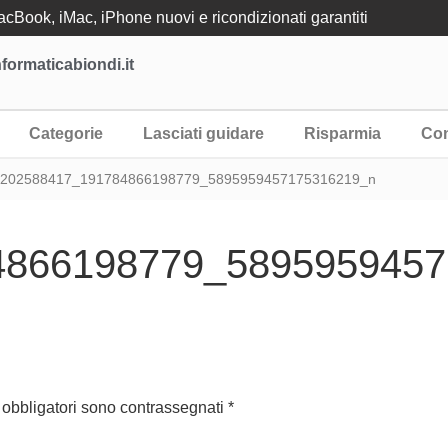
Book, iMac, iPhone nuovi e ricondizionati garantiti
formaticabiondi.it
Categorie
Lasciati guidare
Risparmia
Con
 202588417_191784866198779_5895959457175316219_n
4866198779_5895959457
 obbligatori sono contrassegnati
*