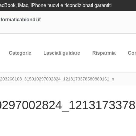
Book, iMac, iPhone nuovi e ricondizionati garantiti
formaticabiondi.it
Categorie
Lasciati guidare
Risparmia
Con
 203266103_315010297002824_1213173378580889161_n
0297002824_1213173378