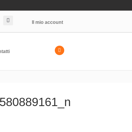
Il mio account
tatti
580889161_n