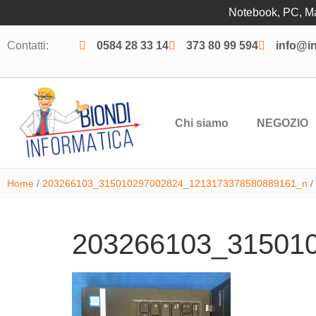
Notebook, PC, Mac
Contatti:
0584 28 33 14
373 80 99 594
info@in
Chi siamo
NEGOZIO
Home
/
203266103_315010297002824_1213173378580889161_n
/
203266103_31501