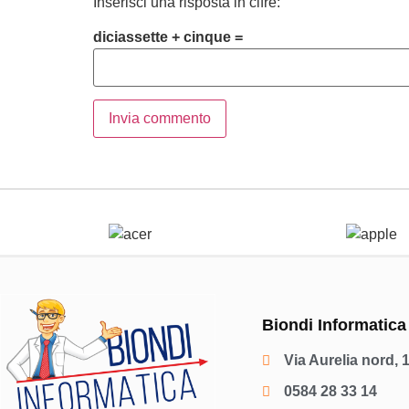
Inserisci una risposta in cifre:
diciassette + cinque =
Biondi Informatica
Via Aurelia nord, 
0584 28 33 14