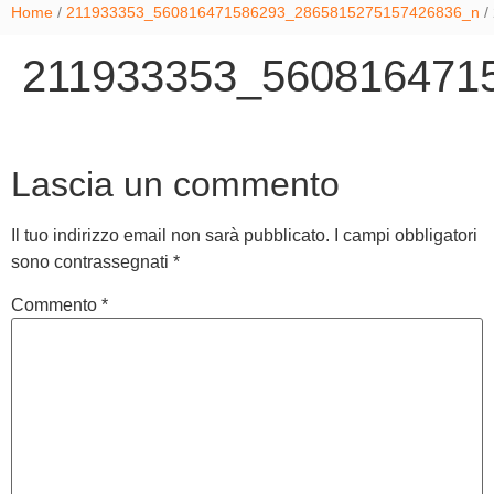
Home
/
211933353_560816471586293_2865815275157426836_n
/
211933353_560816471
Lascia un commento
Il tuo indirizzo email non sarà pubblicato.
I campi obbligatori
sono contrassegnati
*
Commento
*