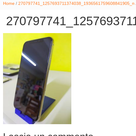
Home
/
270797741_1257693711374038_1936561759608841905_n
270797741_125769371