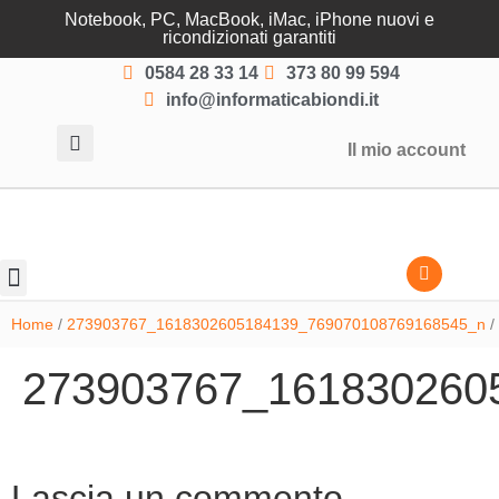
Notebook, PC, MacBook, iMac, iPhone nuovi e
ricondizionati garantiti
0584 28 33 14
373 80 99 594
info@informaticabiondi.it
Il mio account
Lasciati guidare
Home
/
273903767_1618302605184139_769070108769168545_n
/
273903767_161830260
Lascia un commento