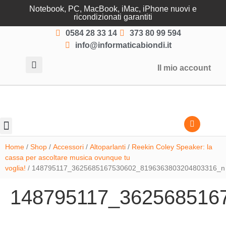
Notebook, PC, MacBook, iMac, iPhone nuovi e
ricondizionati garantiti
0584 28 33 14
373 80 99 594
info@informaticabiondi.it
Il mio account
Lasciati guidare
Home
/
Shop
/
Accessori
/
Altoparlanti
/
Reekin Coley Speaker: la
cassa per ascoltare musica ovunque tu
voglia!
/ 148795117_3625685167530602_8196363803204803316_n
148795117_362568516