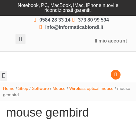
Notebook, PC, MacBook, iMac, iPhone nuovi e
ricondizionati garantiti
0584 28 33 14
373 80 99 594
info@informaticabiondi.it
Il mio account
Lasciati guidare
Home
/
Shop
/
Software
/
Mouse
/
Wireless optical mouse
/ mouse
gembird
mouse gembird