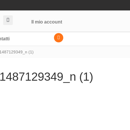
Il mio account
tatti
487129349_n (1)
487129349_n (1)