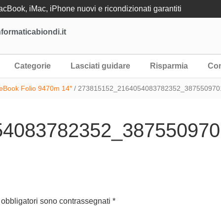
Book, iMac, iPhone nuovi e ricondizionati garantiti
formaticabiondi.it
Categorie
Lasciati guidare
Risparmia
Con
teBook Folio 9470m 14″
/ 273815152_2164054083782352_3875509701
4083782352_3875509701
 obbligatori sono contrassegnati
*