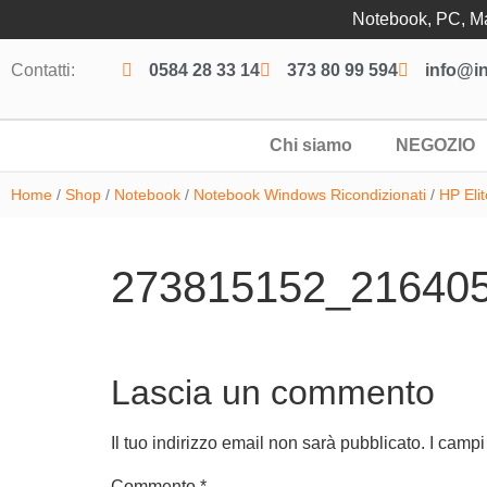
Notebook, PC, Mac
Contatti:
0584 28 33 14
373 80 99 594
info@in
Chi siamo
NEGOZIO
Home
/
Shop
/
Notebook
/
Notebook Windows Ricondizionati
/
HP Eli
273815152_216405
Lascia un commento
Il tuo indirizzo email non sarà pubblicato.
I campi
Commento
*