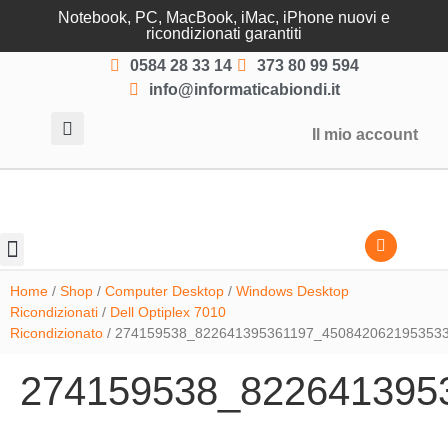
Notebook, PC, MacBook, iMac, iPhone nuovi e
ricondizionati garantiti
0584 28 33 14
373 80 99 594
info@informaticabiondi.it
Il mio account
Lasciati guidare
Home
/
Shop
/
Computer Desktop
/
Windows Desktop
Ricondizionati
/
Dell Optiplex 7010
Ricondizionato
/ 274159538_822641395361197_450842062195353
274159538_822641395