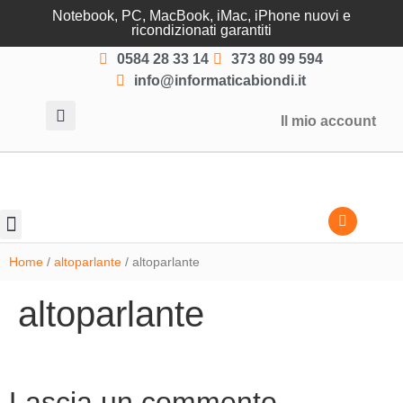
Notebook, PC, MacBook, iMac, iPhone nuovi e
ricondizionati garantiti
0584 28 33 14
373 80 99 594
info@informaticabiondi.it
Il mio account
Lasciati guidare
Home
/
altoparlante
/ altoparlante
altoparlante
Lascia un commento