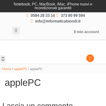
Notebook, PC, MacBook, iMac, iPhone nuovi e
ricondizionati garantiti
0584 28 33 14
373 80 99 594
info@informaticabiondi.it
Il mio account
Lasciati guidare
Home
/
applePC
/ applePC
applePC
Lascia un commento