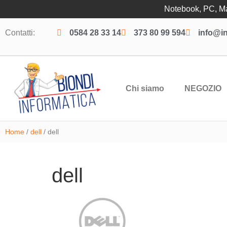
Notebook, PC, Mac
Contatti:
0584 28 33 14
373 80 99 594
info@in
Chi siamo
NEGOZIO
Home
/
dell
/ dell
dell