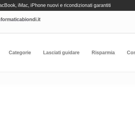
Book, iMac, iPhone nuovi e ricondizionati garantiti
formaticabiondi.it
Categorie
Lasciati guidare
Risparmia
Con