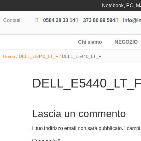
Notebook, PC, Mac
Contatti:
0584 28 33 14
373 80 99 594
info@in
Chi siamo
NEGOZIO
Home
/
DELL_E5440_LT_F
/ DELL_E5440_LT_F
DELL_E5440_LT_
Lascia un commento
Il tuo indirizzo email non sarà pubblicato.
I campi
Commento
*