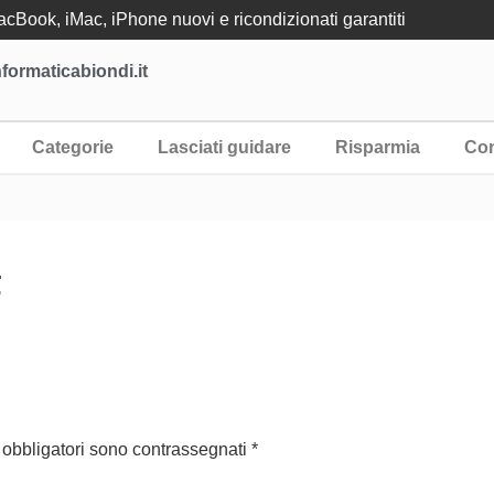
Book, iMac, iPhone nuovi e ricondizionati garantiti
formaticabiondi.it
Categorie
Lasciati guidare
Risparmia
Con
F
 obbligatori sono contrassegnati
*