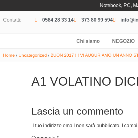
Notebook, PC, Mac
Contatti:
0584 28 33 14
373 80 99 594
info@in
Chi siamo
NEGOZIO
Home
/
Uncategorized
/
BUON 2017 !!! VI AUGURIAMO UN ANNO 
A1 VOLATINO DI
Lascia un commento
Il tuo indirizzo email non sarà pubblicato.
I campi
Commento
*