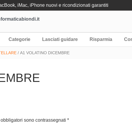
Book, iMac, iPhone nuovi e ricondizionati garantiti
formaticabiondi.it
Categorie
Lasciati guidare
Risparmia
Con
STELLARE
/ A1 VOLATINO DICEMBRE
CEMBRE
 obbligatori sono contrassegnati
*