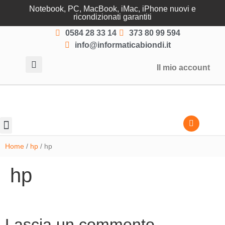
Notebook, PC, MacBook, iMac, iPhone nuovi e
ricondizionati garantiti
0584 28 33 14
373 80 99 594
info@informaticabiondi.it
Il mio account
Lasciati guidare
Home
/
hp
/ hp
hp
Lascia un commento