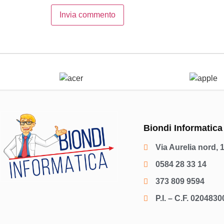
Biondi Informatica
Via Aurelia nord, 
0584 28 33 14
373 809 9594
P.I. – C.F. 020483