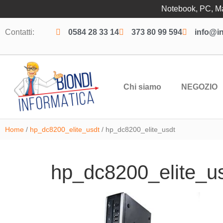
Notebook, PC, Mac
Contatti:
0584 28 33 14
373 80 99 594
info@in
Chi siamo
NEGOZIO
Home
/
hp_dc8200_elite_usdt
/ hp_dc8200_elite_usdt
hp_dc8200_elite_u