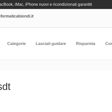
Book, iMac, iPhone nuovi e ricondizionati garantiti
formaticabiondi.it
Categorie
Lasciati guidare
Risparmia
Con
sdt