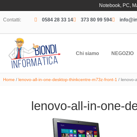
Notebook, PC, Mac
Contatti:
0584 28 33 14
373 80 99 594
info@in
Chi siamo
NEGOZIO
Home
/
lenovo-all-in-one-desktop-thinkcentre-m73z-front-1
/ lenovo-a
lenovo-all-in-one-d