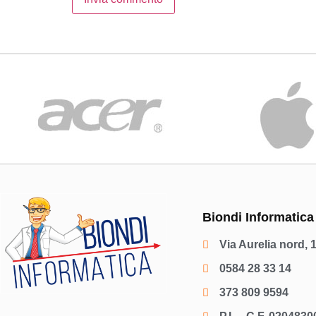
Biondi Informatica
Via Aurelia nord, 
0584 28 33 14
373 809 9594