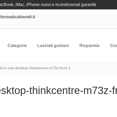
Book, iMac, iPhone nuovi e ricondizionati garantiti
formaticabiondi.it
Categorie
Lasciati guidare
Risparmia
Con
ll-in-one-desktop-thinkcentre-m73z-front-1
esktop-thinkcentre-m73z-f