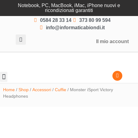
Notebook, PC, MacBook, iMac, iPhone nuovi e
ricondizionati garantiti
0584 28 33 14
373 80 99 594
info@informaticabiondi.it
Il mio account
Lasciati guidare
Home
/
Shop
/
Accessori
/
Cuffie
/ Monster iSport Victory
Headphones