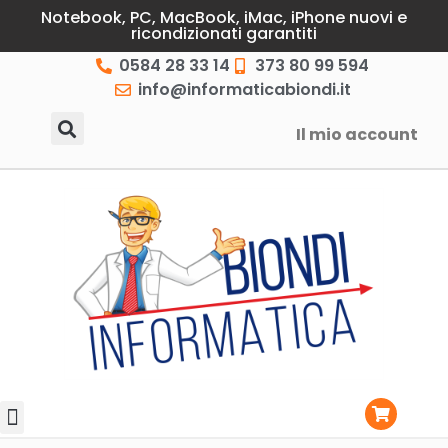
Notebook, PC, MacBook, iMac, iPhone nuovi e
ricondizionati garantiti
0584 28 33 14
373 80 99 594
info@informaticabiondi.it
Il mio account
Lasciati guidare