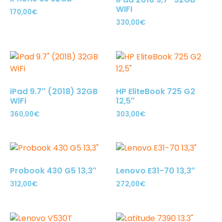
WIFI
170,00
€
330,00
€
iPad 9.7″ (2018) 32GB
HP EliteBook 725 G2
WiFi
12,5″
360,00
€
303,00
€
Probook 430 G5 13,3″
Lenovo E31-70 13,3″
312,00
€
272,00
€