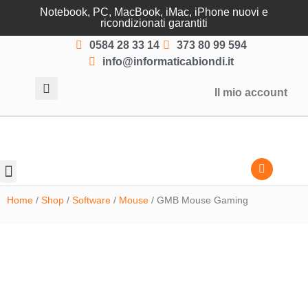
Notebook, PC, MacBook, iMac, iPhone nuovi e
ricondizionati garantiti
0584 28 33 14
373 80 99 594
info@informaticabiondi.it
Il mio account
Lasciati guidare
Home
/
Shop
/
Software
/
Mouse
/ GMB Mouse Gaming