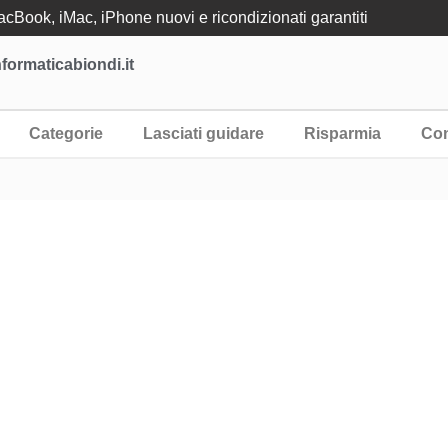
Book, iMac, iPhone nuovi e ricondizionati garantiti
formaticabiondi.it
Categorie
Lasciati guidare
Risparmia
Con