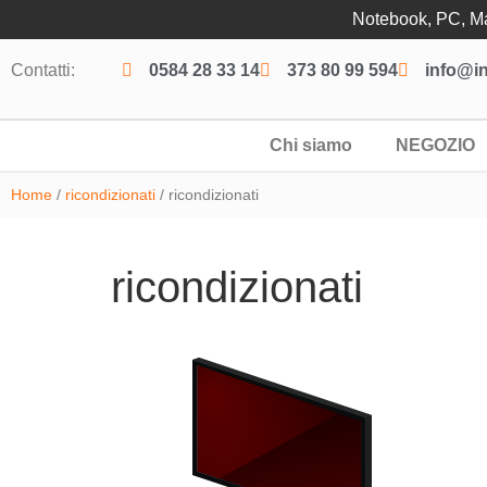
Notebook, PC, Mac
Contatti:
0584 28 33 14
373 80 99 594
info@in
Chi siamo
NEGOZIO
Home
/
ricondizionati
/ ricondizionati
ricondizionati