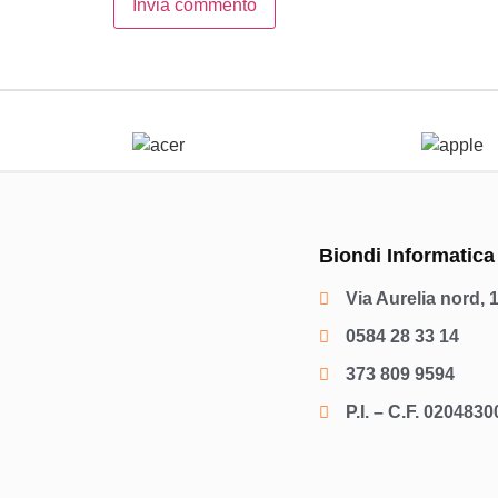
Biondi Informatica
Via Aurelia nord, 
0584 28 33 14
373 809 9594
P.I. – C.F. 020483