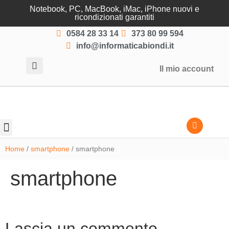
Notebook, PC, MacBook, iMac, iPhone nuovi e
ricondizionati garantiti
0584 28 33 14
373 80 99 594
info@informaticabiondi.it
Il mio account
Lasciati guidare
Home
/
smartphone
/ smartphone
smartphone
Lascia un commento