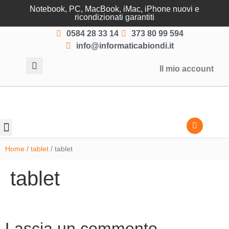
Notebook, PC, MacBook, iMac, iPhone nuovi e
ricondizionati garantiti
0584 28 33 14
373 80 99 594
info@informaticabiondi.it
Il mio account
Lasciati guidare
Home
/
tablet
/ tablet
tablet
Lascia un commento