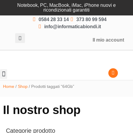
Notebook, PC, MacBook, iMac, iPhone nuovi e
ricondizionati garantiti
0584 28 33 14
373 80 99 594
info@informaticabiondi.it
Il mio account
Lasciati guidare
Home
/
Shop
/ Prodotti taggati “64Gb”
Il nostro shop
Categorie prodotto