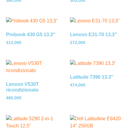
360,00
€
303,00
€
Probook 430 G5 13,3″
Lenovo E31-70 13,3″
312,00
€
272,00
€
Latitude 7390 13.3″
Lenovo V530T
474,00
€
ricondizionato
480,00
€