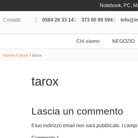
Notebook, PC, Mac
Contatti:
0584 28 33 14
373 80 99 594
info@in
Chi siamo
NEGOZIO
Home
/
tarox
/ tarox
tarox
Lascia un commento
Il tuo indirizzo email non sarà pubblicato.
I campi
Commento
*