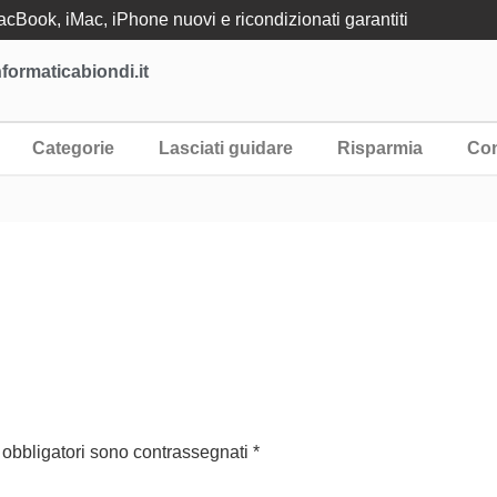
Book, iMac, iPhone nuovi e ricondizionati garantiti
formaticabiondi.it
Categorie
Lasciati guidare
Risparmia
Con
 obbligatori sono contrassegnati
*