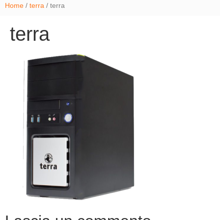
Home
/
terra
/ terra
terra