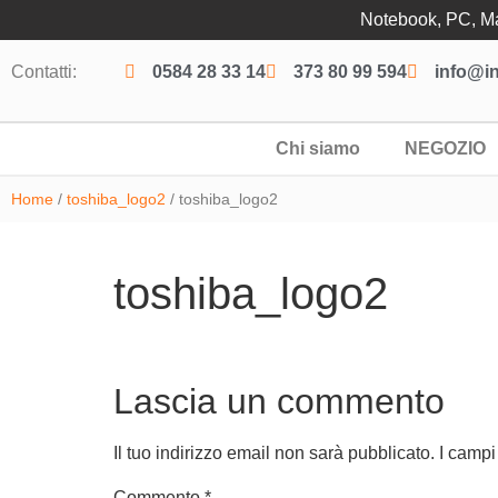
Notebook, PC, Mac
Contatti:
0584 28 33 14
373 80 99 594
info@in
Chi siamo
NEGOZIO
Home
/
toshiba_logo2
/ toshiba_logo2
toshiba_logo2
Lascia un commento
Il tuo indirizzo email non sarà pubblicato.
I campi
Commento
*