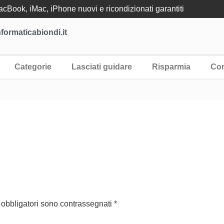
Book, iMac, iPhone nuovi e ricondizionati garantiti
formaticabiondi.it
Categorie
Lasciati guidare
Risparmia
Con
 obbligatori sono contrassegnati
*