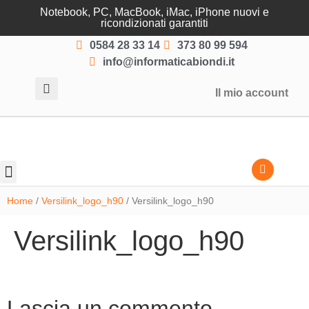
Notebook, PC, MacBook, iMac, iPhone nuovi e
ricondizionati garantiti
0584 28 33 14
373 80 99 594
info@informaticabiondi.it
Il mio account
Lasciati guidare
Home
/
Versilink_logo_h90
/ Versilink_logo_h90
Versilink_logo_h90
Lascia un commento