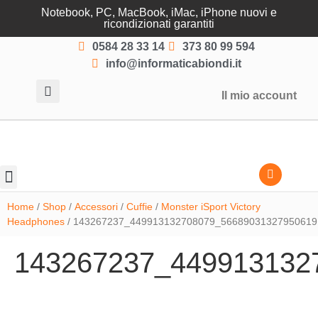
Notebook, PC, MacBook, iMac, iPhone nuovi e
ricondizionati garantiti
0584 28 33 14
373 80 99 594
info@informaticabiondi.it
Il mio account
Lasciati guidare
Home
/
Shop
/
Accessori
/
Cuffie
/
Monster iSport Victory
Headphones
/ 143267237_449913132708079_56689031327950619
143267237_449913132